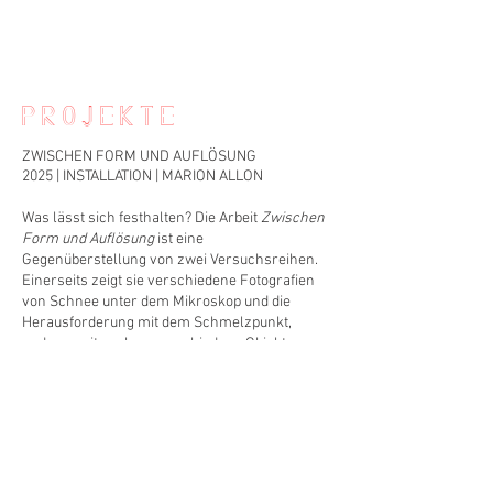
P R O J E K T E
ZWISCHEN FORM UND AUFLÖSUNG
2025 | INSTALLATION | MARION ALLON
Was lässt sich festhalten? Die Arbeit
Zwischen
Form und Auflösung
ist eine
Gegenüberstellung von zwei Versuchsreihen.
Einerseits zeigt sie verschiedene Fotografien
von Schnee unter dem Mikroskop und die
Herausforderung mit dem Schmelzpunkt,
andererseits gehen verschiedene Objekte aus
Ton und Porzellan durch das gegensätzliche
Material auf das Zusammenspiel von Auflösen
und Beständigkeit ein. Filigrane Zeichnungen
als Risodrucke machen die Dualität von Form
und Auflösung sichtbar.
Gruppenausstellung "Ce qui reste", Zürich