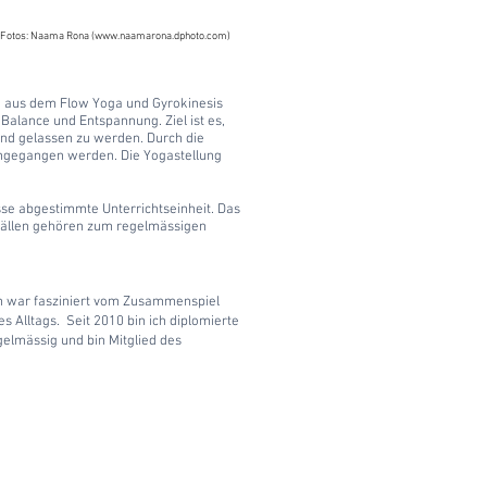
Fotos: Naama Rona (
www.naamarona.dphoto.com
)
 aus dem Flow Yoga und Gyrokinesis
 Balance und Entspannung. Ziel ist es,
 und gelassen zu werden. Durch die
eingegangen werden. Die Yogastellung
sse abgestimmte Unterrichtseinheit. Das
sbällen gehören zum regelmässigen
ch war fasziniert vom Zusammenspiel
s Alltags. Seit 2010 bin ich diplomierte
egelmässig und
bin Mitglied des