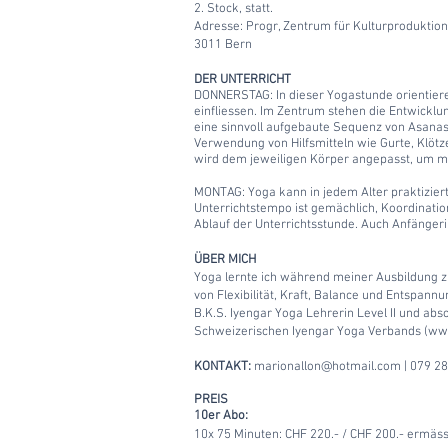
2. Stock, statt.
Adresse: Progr, Zentrum für Kulturproduktio
3011 Bern
DER UNTERRICHT
DONNERSTAG: In dieser Yogastunde orientiere
einfliessen. Im Zentrum stehen die Entwicklun
eine sinnvoll aufgebaute Sequenz von Asanas (
Verwendung von Hilfsmitteln wie Gurte, Klötz
wird dem jeweiligen Körper angepasst, um m
MONTAG: Yoga kann in jedem Alter praktiziert
Unterrichtstempo ist gemächlich, Koordinati
Ablauf der Unterrichtsstunde. Auch Anfänge
ÜBER MICH
Yoga lernte ich während meiner Ausbildung 
von Flexibilität, Kraft, Balance und Entspannu
B.K.S. Iyengar Yoga Lehrerin Level II und abs
Schweizerischen Iyengar Yoga Verbands (
www
KONTAKT:
marionallon@hotmail.com
| 079 28
PREIS
1
0er Abo:
10x 75 Minuten: CHF 220.- / CHF 200.- ermäss