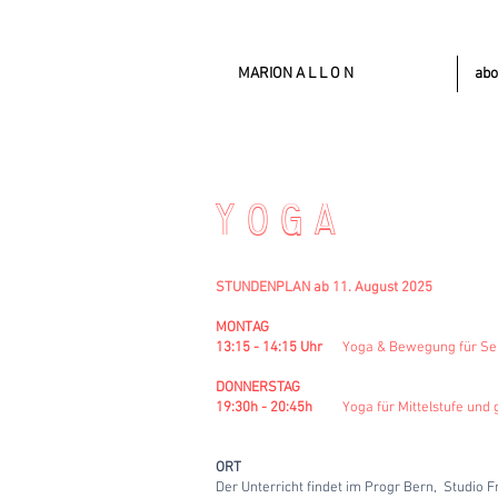
MARION A L L O N
abo
Y O G A
STUNDENPLAN ab 11. August 2025
MONTAG
13:15 - 14:15 Uhr
Yoga & Bewegung für Se
DONNERSTAG
19:30h - 20:45h
Yoga für Mittelstufe un
ORT
Der Unterricht findet im Progr Bern, Studio F