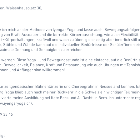
nen, Waisenhausplatz 30,
 ich mich an
der Methode von Iyengar Yoga und lasse auch Bewegungsabfolgen
g von Kraft, Ausdauer und die korrekte Körperausrichtung, wie auch Flexibilität,
=Körperhaltungen) kraftvoll und wach zu üben, gleichzeitig aber innerlich still
e, Stühle und Wände kann auf die individuellen Bedürfnisse der Schüler*innen 
aximale Dehnung und Genauigkeit zu erreichen.
 werden. Diese Yoga - und Bewegungsstunde ist eine einfache, auf die Bedürfni
on, Beweglichkeit, Balance, Kraft und Entspannung wie auch Übungen mit Tenni
rinnen und Anfänger sind willkommen!
zur zeitgenössischen Bühnentänzerin und Choreografin in Neuseeland kennen. I
ng.
Yoga blieb auch nach meiner Rückkehr in die Schweiz ein wichtiger Teil meine
olvierte meine Ausbildung bei Kate Beck und Ali Dashti in Bern.
Ich unterrichte r
.iyengaryoga.ch
).
9 33 46
igt.