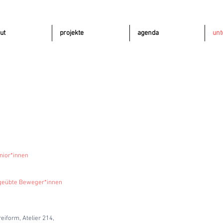
ut
projekte
agenda
unt
nior*innen
d geübte Beweger*innen
reiform,
Atelier
214,