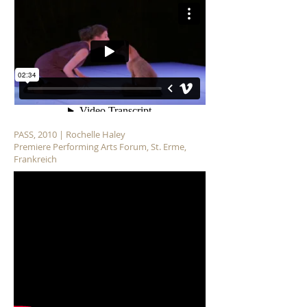
PASS, 2010 | Rochelle Haley
Premiere Performing Arts Forum, St. Erme,
Frankreich