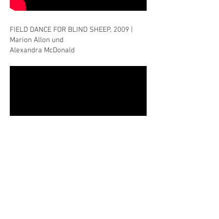
FIELD DANCE FOR BLIND SHEEP, 2009 |
Marion Allon und
Alexandra McDonald
DÉCONSTRUCTION, 2010 | Marion Allon &
Manuela Imperatori
Premiere Dampfzentrale Bern